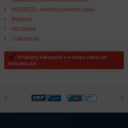
MOLYKOTE - mazání šroubových spojů
Molykote
SKF maziva
Total maziva
Produkty nakoupíte v e-shopu nebo nás
kontaktujte