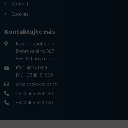
Kontakt
Cookies
Kontaktujte nás
Exvalos spol. s r. o.
Dobrovského 367
563 01 Lanškroun
IČO : 48151599
DIČ : CZ48151599
exvalos@exvalos.cz
+420 606 654 240
+420 465 323 140