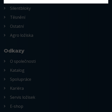
Silentbloky
Těsnění
Ostatní
Agro ložiska
Odkazy
O společnosti
Katalog
Spolupráce
Kariéra
Servis ložisek
E-shop