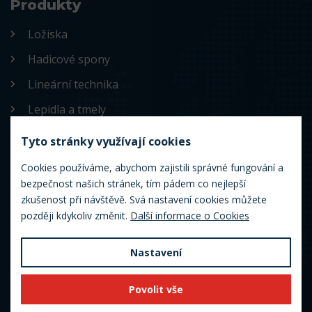
Produkty
Ložiska
Hadicové spony
Lineární technika
Lepidla a tmely
Maziva
Tyto stránky využívají cookies
Mazací technika
Cookies používáme, abychom zajistili správné fungování a
bezpečnost našich stránek, tím pádem co nejlepší
Nářadí
zkušenost při návštěvě. Svá nastavení cookies můžete
Řemeny
později kdykoliv změnit.
Další informace o Cookies
Trapézové šrouby a matice
Nastavení
Řetězy a řetězová kola
Segerové pojistky
Povolit vše
Spojky